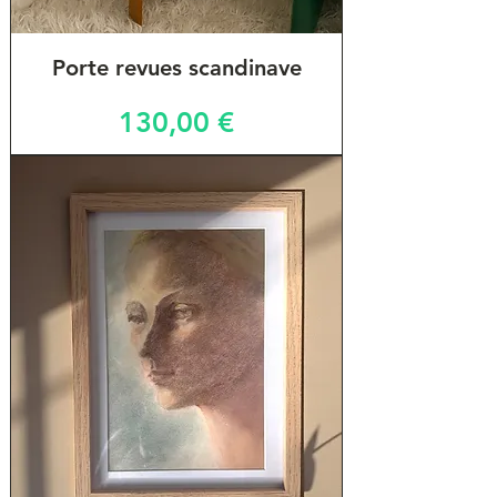
Porte revues scandinave
Prix
130,00 €