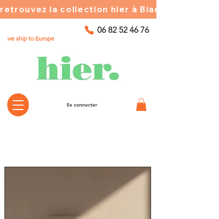
retrouvez la collection hier à Biarritz ☀️ chez
06 82 52 46 76
we ship to Europe
Se connecter