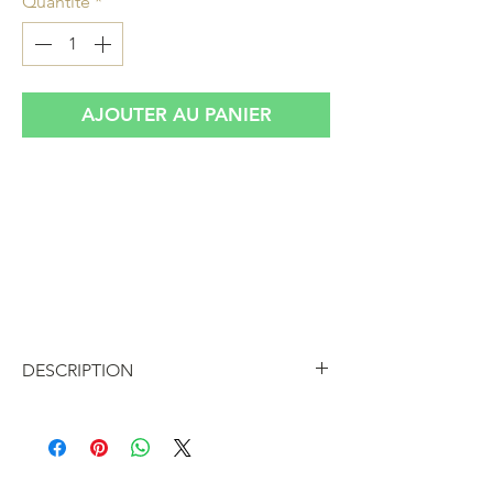
Quantité
*
AJOUTER AU PANIER
Lampe de chevet
Albert Tormos
modèle
soleil en pierre calcaire, sculptée par
l'artiste dans les années 70, signature
incisée AT sur le côté bas
Une fois allumée une jolie lumière
d'ambiance se créée
DESCRIPTION
Lampe de chevet
Albert Tormos
modèle soleil en pierre calcaire,
sculptée par l'artiste dans les années
70, signature incisée AT sur le côté bas