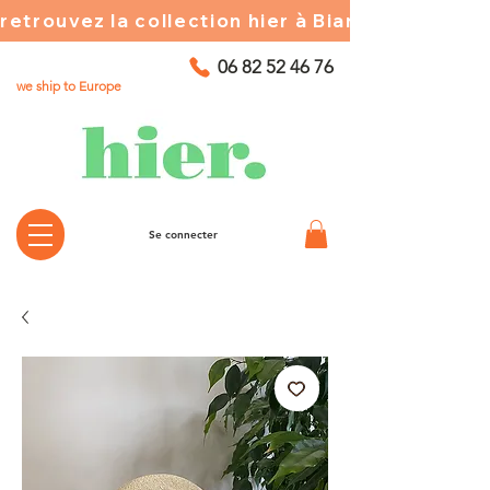
retrouvez la collection hier à Biarritz ☀️ chez
06 82 52 46 76
we ship to Europe
Se connecter