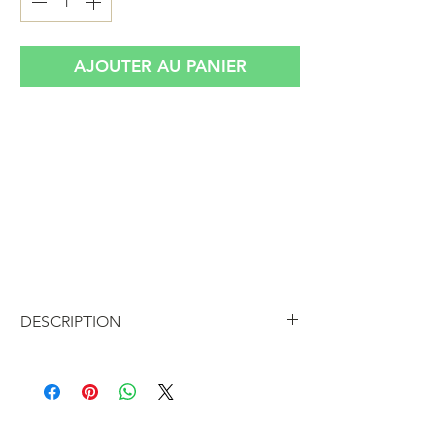
AJOUTER AU PANIER
Ancienne esquisse à l'encre noire
représentant un homme assis en train de
peindre, peut être un auto-portrait. Vendu
dans un cadre en bois neutre . Tous les
croquis proviennent dans cahier de dessin
signé L'Amant acheté dans une brocante
au nord de Toulouse.
DESCRIPTION
Ancienne esquisse à l'encre noire
représentant un homme assis en train
de peindre, peut être un auto-portrait.
Vendu dans un cadre en bois neutre .