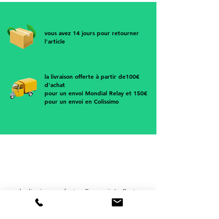
Tous les croquis proviennent dans
cahier de dessin signé L'Amant acheté
dans une brocante au nord de
vous avez 14 jours pour retourner
Toulouse.
l'article
• Dimensions : 21,5 cm x 26,5 cm
• A poser ou accrocher au mur
la livraison offerte à partir de100€
d'achat
pour un envoi Mondial Relay et 150€
pour un envoi en Colissimo
les livraisons se font en France via
La Poste
ou par Mondial Relay pour l'international
Europe