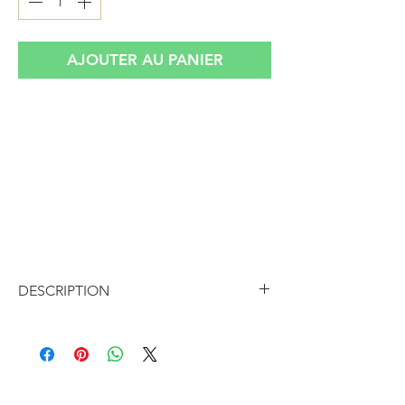
AJOUTER AU PANIER
Paire de lampes de chevet en opaline
IKEA modèle Lykta couleur bleu
turquoise vintage
Estampillé Hand Made sur l'une des
lampes ce qui explique que les bleus ne
sont pas complètement de la même
intensité
DESCRIPTION
Paire de lampes de chevet en opaline
IKEA modèle Lykta couleur bleu
turquoise vintage
Estampillé Hand Made sur l'une des