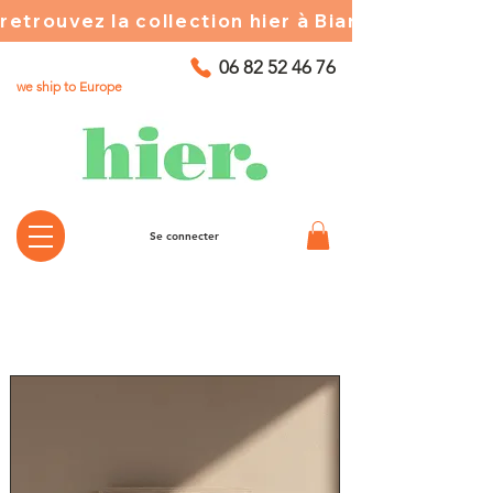
retrouvez la collection hier à Biarritz ☀️ chez
06 82 52 46 76
we ship to Europe
Se connecter