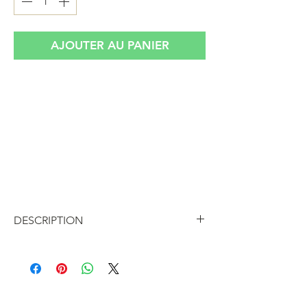
AJOUTER AU PANIER
Magnifique service barbotine vintage en
feuilles de chou rouge assez rare
Il est composé d'un grand saladier et de 6
coupelles, parfait pour une salade de
fruits ou des desserts mais peut être utilisé
séparemment pour des glaces, sauces et
salades
DESCRIPTION
Magnifique service en
barbotine feuilles de chou rouge
Il est composé d'un grand saladier et
de 6 coupelles, parfait pour une salade