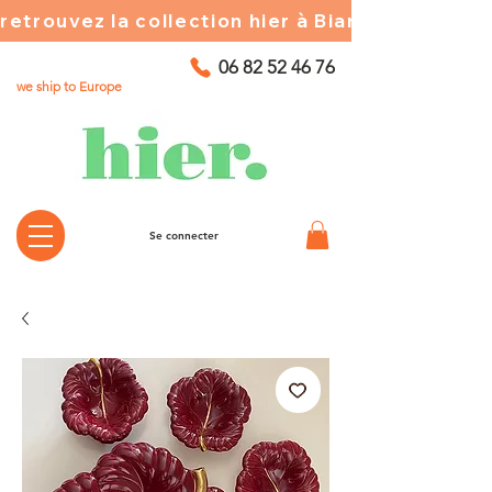
retrouvez la collection hier à Biarritz ☀️ chez
06 82 52 46 76
we ship to Europe
Se connecter