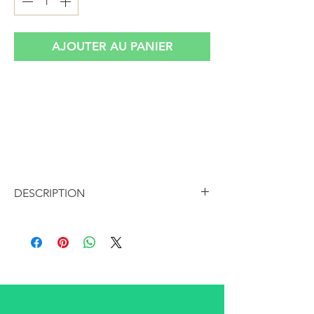
AJOUTER AU PANIER
Petit sac de soirée vintage, en perles
dorées recouvertes d'un petit filet de
protecton très raffiné, fermeture zip,
intérieur doublé avec poche plaquée
parfaite pour les cartes
DESCRIPTION
Petit sac de soirée en perles dorées
recouvertes d'un petit filet de
protecton très raffiné, fermeture zip,
intérieur doublé avec poche plaquée
parfaite pour les cartes
Mon télephone rentre dedans et la