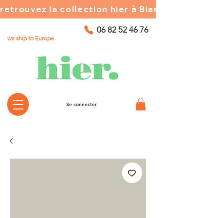
retrouvez la collection hier à Biarritz ☀️ chez
06 82 52 46 76
we ship to Europe
Se connecter