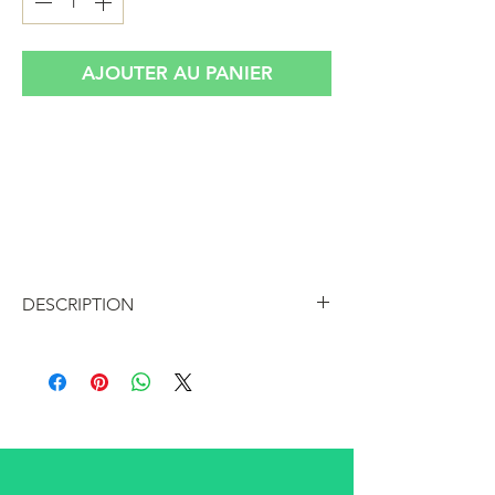
AJOUTER AU PANIER
Sac pochette triangulaire vintage en cuir
python couleur noir, fermeture à rabat
type enveloppe, deux compartiments à
soufflet + 1 fermeture zip
Excellent état
DESCRIPTION
Sac pochette triangulaire en cuir
python couleur noir, fermeture à rabat
type enveloppe avec boutons
pressions , deux compartiments à
soufflet + 1 fermeture zip et deux pour
cartes