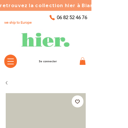
retrouvez la collection hier à Biarritz ☀️ chez
06 82 52 46 76
we ship to Europe
Se connecter