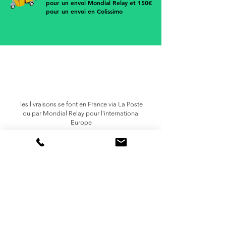
pour un envoi Mondial Relay et 150€
pour un envoi en Colissimo
les livraisons se font en France via
La Poste
ou par Mondial Relay pour l'international
Europe
trop petit ? trop grand ?
pas à votre goût
retournez votre article sous 14 jours