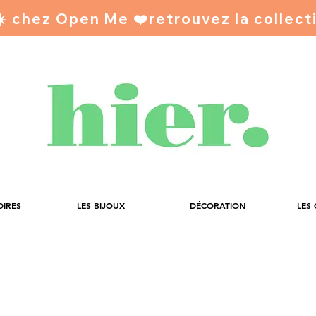
 ☀️ chez Open Me ❤️
OIRES
LES BIJOUX
DÉCORATION
LES