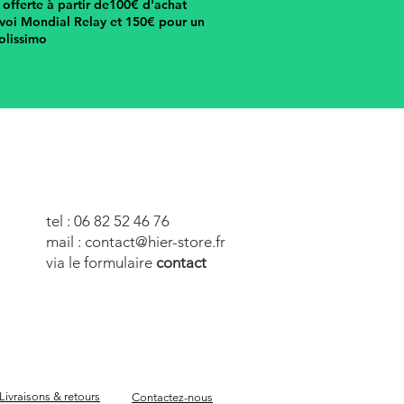
n offerte à partir de100€ d'achat
voi Mondial Relay et 150€ pour un
olissimo
tel : 06 82 52 46 76
mail :
contact@hier-store.fr
via le formulaire
contact
Livraisons & retours
Contactez-nous