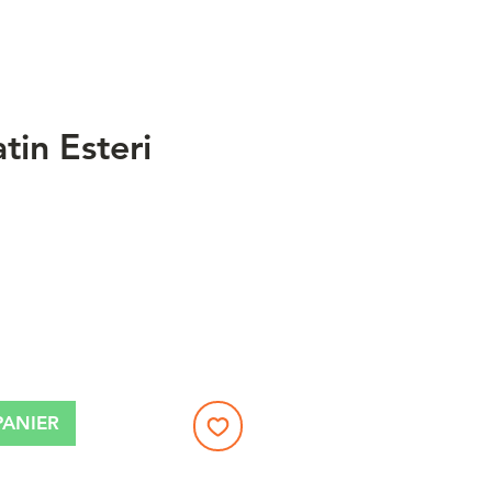
atin Esteri
x
PANIER