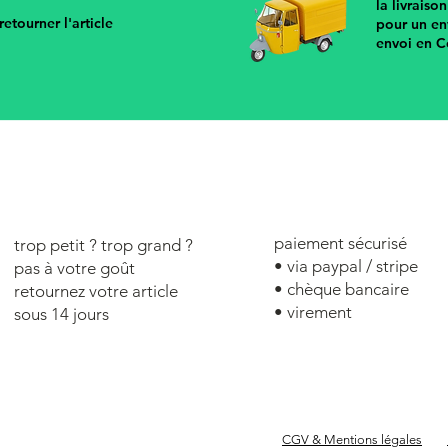
la livraiso
etourner l'article
pour un en
envoi en C
paiement sécurisé
trop petit ? trop grand ?
•
via paypal / stripe
pas à votre goût
• chèque bancaire
retournez votre article
• virement
sous 14 jours
CGV & Mentions légales