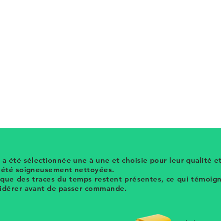
ramiste finlandaise
Esteri Tomula
qui
e la fin des années 40 au début des
mbinant l'impression et la peinture, les
rigraphiés puis remplis de détails colorés
r inspiré de la flore finlandaise 1979-
 a été sélectionnée une à une et choisie pour leur qualité et
t été soigneusement nettoyées.
 que des traces du temps restent présentes, ce qui témoigne
sidérer avant de passer commande.