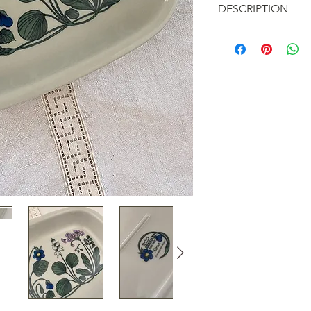
DESCRIPTION
Plat à gratin de la
finlandaise
Esteri 
departement Arabia
début des années 
Les dessins ont ét
l'impression et la 
d'abord été sérigr
colorés peints à la
Modèle Flora dans 
flore finlandaise 1
Voir aussi du même 
assiettes plates et 
• Dimensions : 30 
• Passe au lave vai