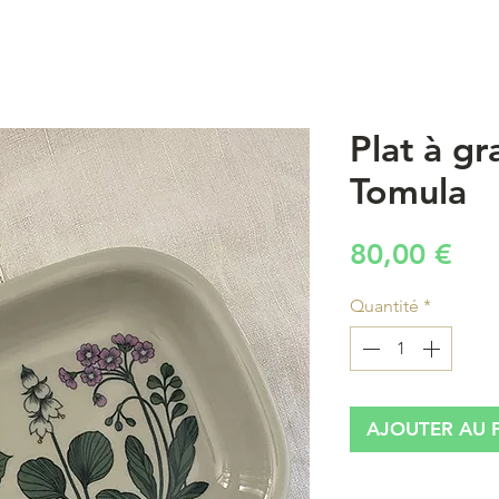
Plat à gr
Tomula
Pri
80,00 €
Quantité
*
AJOUTER AU 