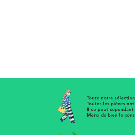
Plat à gratin de la designer et cé
travailla au departement Arabia d
années 80
Les dessins ont été réalisés en co
contours noirs ont d'abord été sé
peints à la main
Modèle Flora dans un esprit herbie
1981
Toute notre sélection
Toutes les pièces on
Il se peut cependant
Merci de bien le con