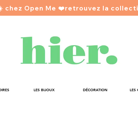
 ☀️ chez Open Me ❤️
OIRES
LES BIJOUX
DÉCORATION
LES