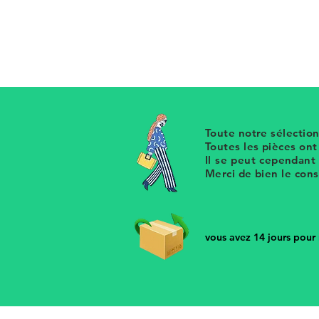
Petit pot vintage forme chou vert 
pour le sucre, de la confiture, m
Toute notre sélection
Toutes les pièces on
Il se peut cependant
Merci de bien le con
vous avez 14 jours pour r