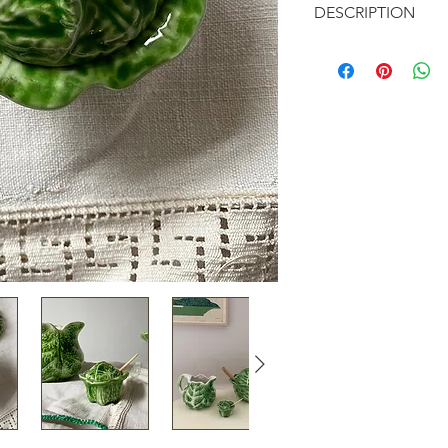
DESCRIPTION
Petit pot vintage 
barbotine peut être
confiture, moutar
• Hauteur 5 cm | ø