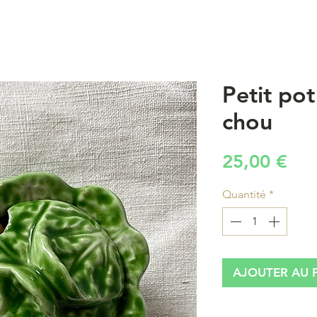
Petit po
chou
Pri
25,00 €
Quantité
*
AJOUTER AU 