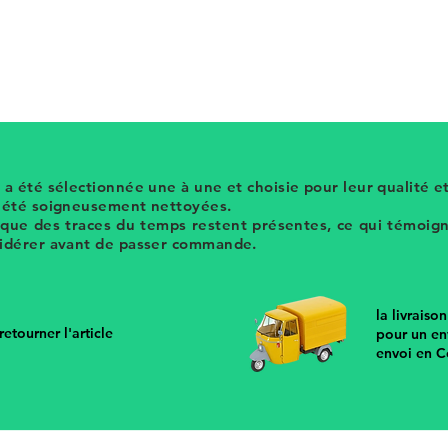
en faïence barbotine peut être utilisé
outarde ou pour une sauce
 a été sélectionnée une à une et choisie pour leur qualité et
t été soigneusement nettoyées.
 que des traces du temps restent présentes, ce qui témoigne
sidérer avant de passer commande.
la livraiso
etourner l'article
pour un en
envoi en C