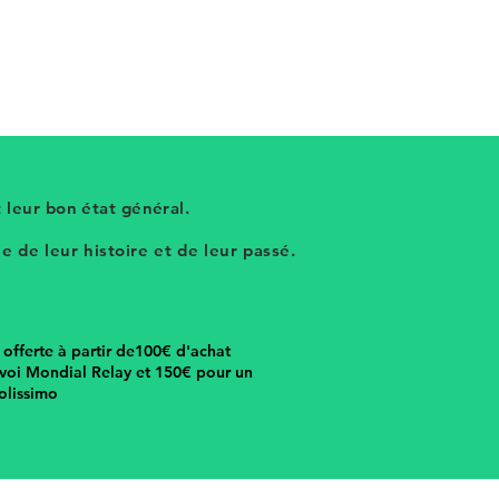
 leur bon état général.
 de leur histoire et de leur passé.
n offerte à partir de100€ d'achat
voi Mondial Relay et 150€ pour un
olissimo