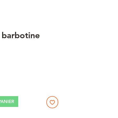
t barbotine
x
PANIER