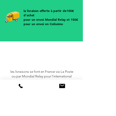
• Made in France
la livraison offerte à partir de100€
d'achat
pour un envoi Mondial Relay et 150€
pour un envoi en Colissimo
les livraisons se font en France via
La Poste
ou par Mondial Relay pour l'international
Europe
trop petit ? trop grand ?
pas à votre goût
retournez votre article sous 14 jours