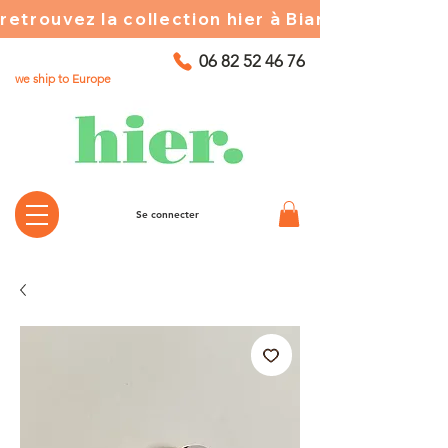
retrouvez la collection hier à Biarritz ☀️ chez
06 82 52 46 76
we ship to Europe
Se connecter