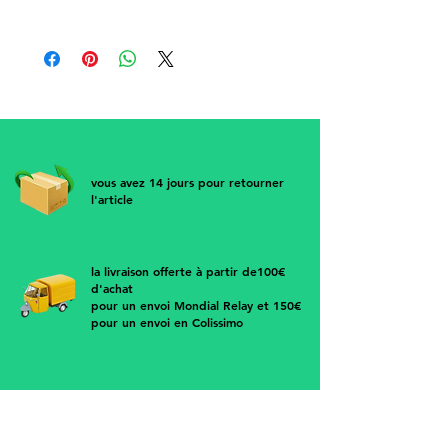
Magnifiques BO dormeuses
clip vintage perle montée sur un
support en métal doré
• Dimensions : 1.5 cm
vous avez 14 jours pour retourner
l'article
la livraison offerte à partir de100€
d'achat
pour un envoi Mondial Relay et 150€
pour un envoi en Colissimo