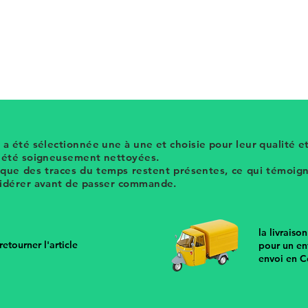
s perles en résine couleur marron ambré
boutique
x vintage sur hier store
 a été sélectionnée une à une et choisie pour leur qualité et
t été soigneusement nettoyées.
 que des traces du temps restent présentes, ce qui témoigne
sidérer avant de passer commande.
la livraiso
etourner l'article
pour un en
envoi en C