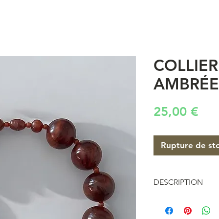
COLLIER
AMBRÉE
Pri
25,00 €
Rupture de st
DESCRIPTION
Collier perles rés
de cou fermoir à vi