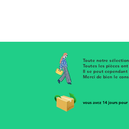
Collier ras de cou vintage grosse
provenant d'un ancien stock de 
Retrouvez notre sélection de bijou
Toute notre sélection
Toutes les pièces on
Il se peut cependant
Merci de bien le con
vous avez 14 jours pour r