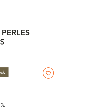
 PERLES
S
x
ock
ine couleur marron ambrée, ras
s, plusieurs pièces disponibles,