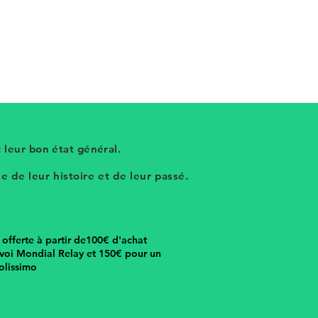
 leur bon état général.
 de leur histoire et de leur passé.
n offerte à partir de100€ d'achat
voi Mondial Relay et 150€ pour un
olissimo