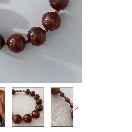
rare pour du vintag
ancien stock de bou
collier vert émera
• Longueur 41 cm