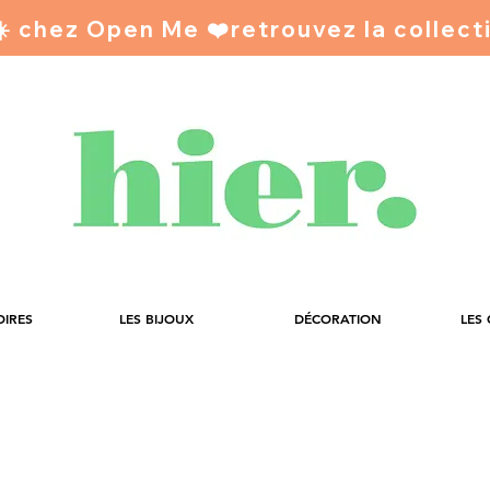
 ☀️ chez Open Me ❤️
OIRES
LES BIJOUX
DÉCORATION
LES