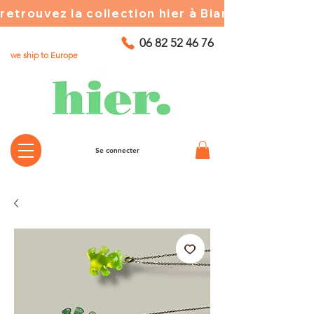
retrouvez la collection hier à Biarritz ☀️ chez
06 82 52 46 76
we ship to Europe
Se connecter