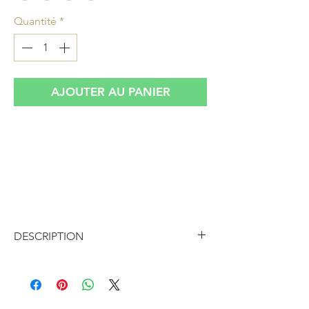
Quantité
*
AJOUTER AU PANIER
Collier chaîne dorée avec pendentif un
ourson en résine couleur fluo vintage.
Plusieurs choix de couleurs possibles
allant du jaune au rose. Pièce upcyclée
par nos soins
DESCRIPTION
Collier chaîne dorée avec un petit
ourson en pendentif, il est en résine
couleur fluo du jaune au rose à choisir