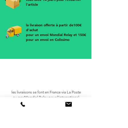
l'article
la livraison offerte à partir de100€
d'achat
pour un envoi Mondial Relay et 150€
pour un envoi en Colissimo
les livraisons se font en France via
La Poste
ou par Mondial Relay pour l'international
Europe