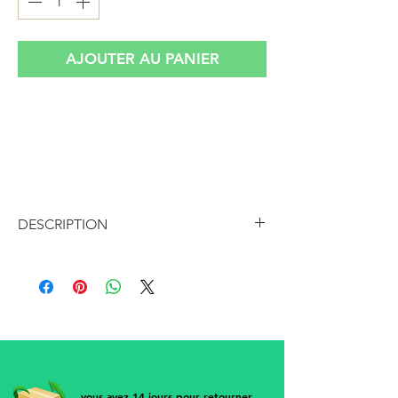
AJOUTER AU PANIER
Ceinture vintage en cuir rouge des années
80, boucle en laiton et cuir, facilement
réglable grâce à un système de pince qui
permet de couper la ceinture
DESCRIPTION
Ceinture vintage en cuir rouge des
années 80, boucle en laiton et cuir,
facilement réglable grâce à un système
de pince qui permet de couper la
ceinture
• Largeur 3 cm
• Longueur totale 95 cm
vous avez 14 jours pour retourner