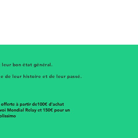
 leur bon état général.
 de leur histoire et de leur passé.
n offerte à partir de100€ d'achat
voi Mondial Relay et 150€ pour un
olissimo