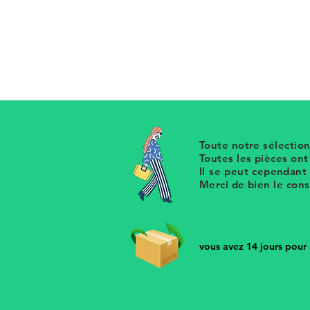
Bracelet jonc rigide en laiton dor
rappeller la lettre G issue d'une 
une mode durable et responsabl
Toute notre sélection
Toutes les pièces on
Il se peut cependant
Merci de bien le con
vous avez 14 jours pour r