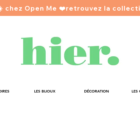
 ☀️ chez Open Me ❤️
OIRES
LES BIJOUX
DÉCORATION
LES