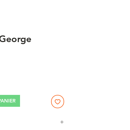
 George
x
PANIER