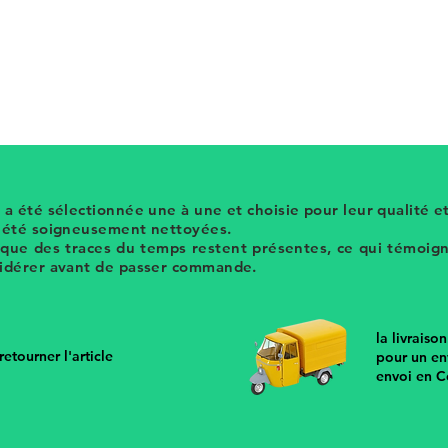
é avec une jolie forme qui pourrait
cinture des années 80; bijoux upcyclés pour
e
 a été sélectionnée une à une et choisie pour leur qualité et
t été soigneusement nettoyées.
 que des traces du temps restent présentes, ce qui témoigne
sidérer avant de passer commande.
la livraiso
etourner l'article
pour un en
envoi en C