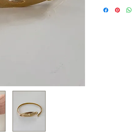
Bracelet jonc rigid
devant avec une fo
lettre G stylisée
• Largeur interne 