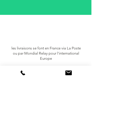
les livraisons se font en France via
La Poste
ou par Mondial Relay pour l'international
Europe
trop petit ? trop grand ?
pas à votre goût
retournez votre article sous 14 jours
paiement sécurisé