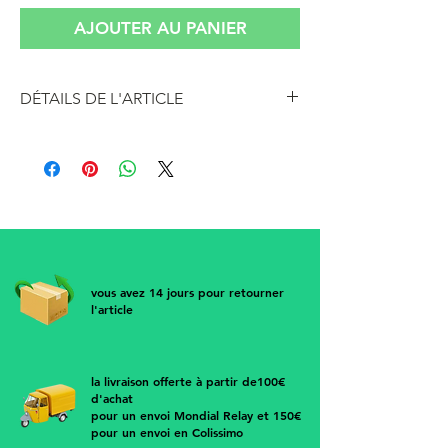
AJOUTER AU PANIER
DÉTAILS DE L'ARTICLE
Boucles d'oreilles forme marguerite,
pistil perle et pétales dorées
Pièce vintage à clip
• Diamètre 2,5 cm
vous avez 14 jours pour retourner
l'article
la livraison offerte à partir de100€
d'achat
pour un envoi Mondial Relay et 150€
pour un envoi en Colissimo