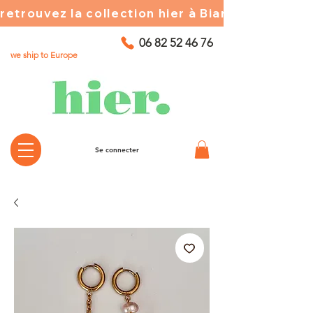
retrouvez la collection hier à Biarritz ☀️ chez
06 82 52 46 76
we ship to Europe
Se connecter