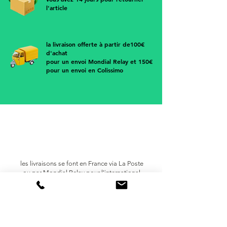
l'article
la livraison offerte à partir de100€
d'achat
pour un envoi Mondial Relay et 150€
pour un envoi en Colissimo
les livraisons se font en France via
La Poste
ou par Mondial Relay pour l'international
Europe