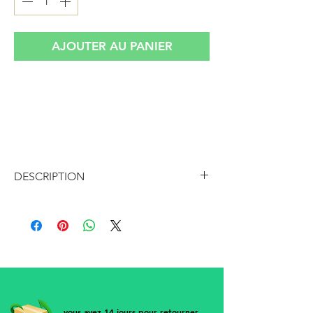
AJOUTER AU PANIER
Boucles oreilles mini créoles dorées
asymétriques chaîne et perles
nacrées, pièce unique réalisée en France à
partir d'anciens bijoux .
DESCRIPTION
Boucles oreilles mini créoles dorées
asymétriques chaîne et perles
nacrées, pièce unique réalisée en
France à partir d'anciens bijoux .
• Longueur chaîne 8 cm
• Diamètre créoles 15 mm
vous avez 14 jours pour retourner