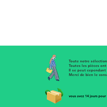
Boucles d'oreille clip vintage d
en résine bleu violet et transpare
Le mélange des couleurs est har
Retrouvez notre sélection de clips
store
Toute notre sélection
Toutes les pièces on
Il se peut cependant
Merci de bien le con
vous avez 14 jours pour r