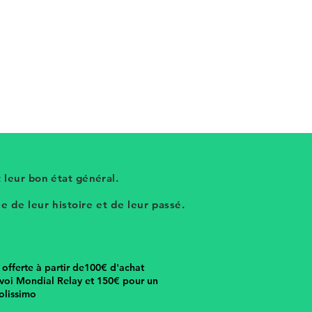
 leur bon état général.
 de leur histoire et de leur passé.
n offerte à partir de100€ d'achat
voi Mondial Relay et 150€ pour un
olissimo