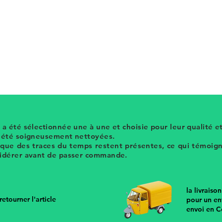
es années 1980 en métal doré et cabochons
nt
monieux et hyper moderne
 d'oreilles vintage des annees 80 sur hier
 a été sélectionnée une à une et choisie pour leur qualité et
t été soigneusement nettoyées.
 que des traces du temps restent présentes, ce qui témoigne
sidérer avant de passer commande.
la livraiso
etourner l'article
pour un en
envoi en C