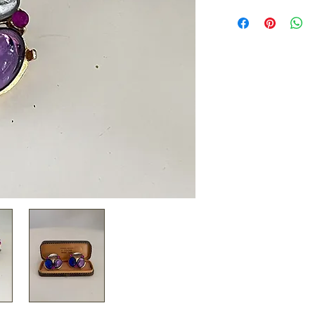
Boucles d'oreilles
doré et cabochons 
J'adore le mix des 
sont éclatants
• Dimensions : 3 