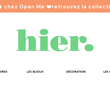
 ☀️ chez Open Me ❤️
OIRES
LES BIJOUX
DÉCORATION
LES