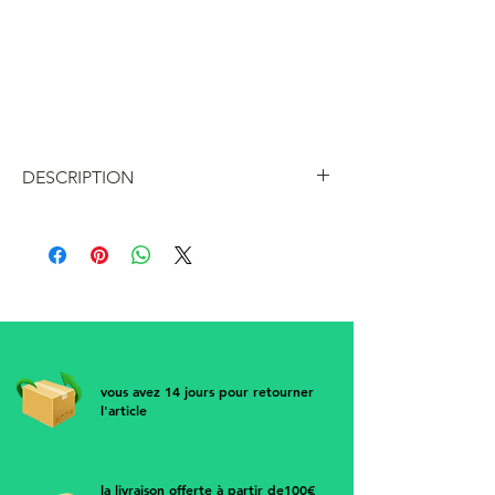
Bague anneau de foulard vintage en
métal ajouré doré pour une façon
originale de porter son foulard en le
passant à travers cette bague
DESCRIPTION
Bague de foulard en métal doré
ajouré, une façon originale de porter
son foulard en le faisant glisser à
travers la bague pour un effet cravate
nouée
• Largeur 2.5 cm
• Diamètre 2.5 cm
vous avez 14 jours pour retourner
l'article
la livraison offerte à partir de100€