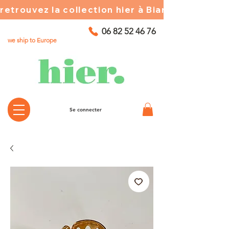
retrouvez la collection hier à Biarritz ☀️ chez
06 82 52 46 76
we ship to Europe
Se connecter