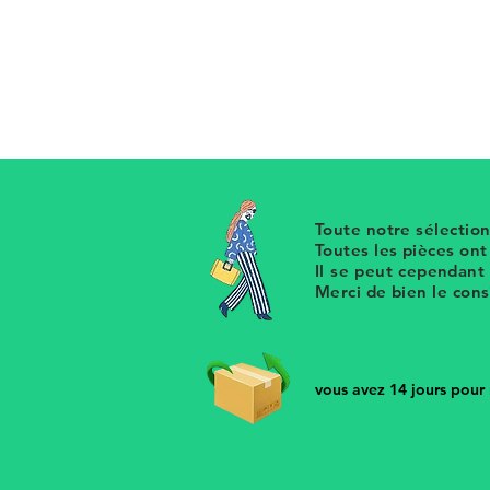
Anneau de foulard Agatha Paris v
chien incisé tout autour du rond
Toute notre sélection
Toutes les pièces on
Il se peut cependant
Merci de bien le con
vous avez 14 jours pour r