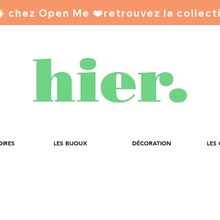
 ☀️ chez Open Me ❤️
OIRES
LES BIJOUX
DÉCORATION
LES