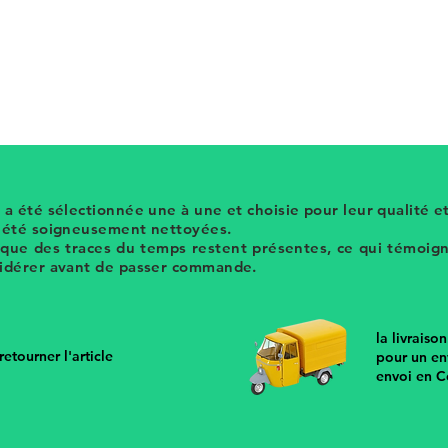
intage en métal doré avec logo petit
 a été sélectionnée une à une et choisie pour leur qualité et
t été soigneusement nettoyées.
 que des traces du temps restent présentes, ce qui témoigne
sidérer avant de passer commande.
la livraiso
etourner l'article
pour un en
envoi en C