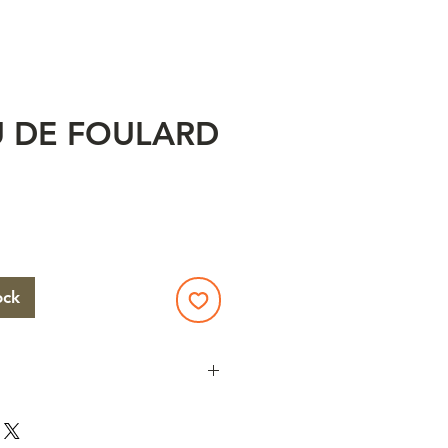
 DE FOULARD
x
ock
Agatha Paris vintage des
tal doré avec logo petit chien