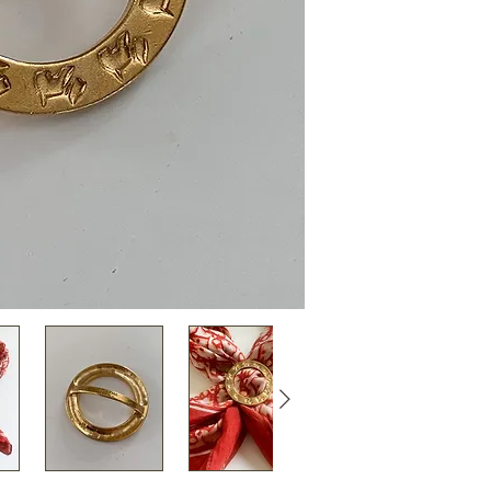
incisé tout autour
Un vrai bijou de f
cravate ou pour or
façon originale et 
• Diamètre : 4 cm