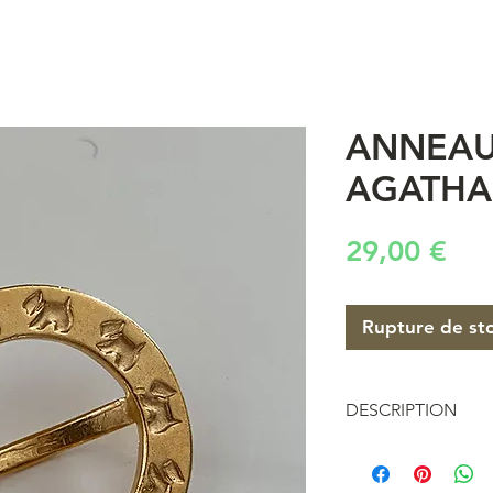
ANNEAU
AGATHA
Pri
29,00 €
Rupture de st
DESCRIPTION
Anneau de foulard 
années 80/90 en mé