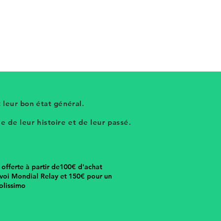
 leur bon état général.
 de leur histoire et de leur passé.
n offerte à partir de100€ d'achat
voi Mondial Relay et 150€ pour un
olissimo