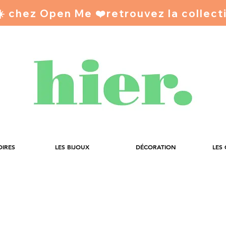
 ☀️ chez Open Me ❤️
OIRES
LES BIJOUX
DÉCORATION
LES