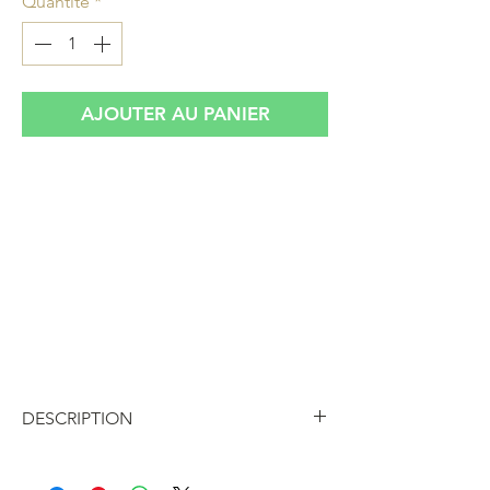
Quantité
*
AJOUTER AU PANIER
Magnifique sac vintage en velours noir
avec broderie de perles dorés au motif
floral
Création artisanale, ce petit sac est
unique et matche facilement avec tous les
styles
Retrouvez notre sélection de sacs vintage
sur hier store
DESCRIPTION
Sublime sac de soirée en velours lisse
noir brodé de fleurs en perles dorés.