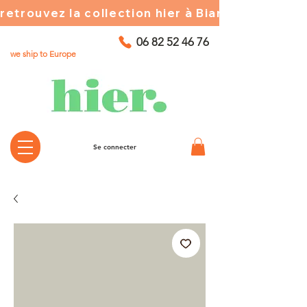
retrouvez la collection hier à Biarritz ☀️ chez
06 82 52 46 76
we ship to Europe
Se connecter