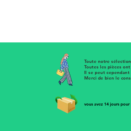
Créoles dorées anneau de strass 
unique a été réalisée en France av
notre collection de boucles d'orei
Toute notre sélection
Toutes les pièces on
Il se peut cependant
Merci de bien le con
vous avez 14 jours pour r