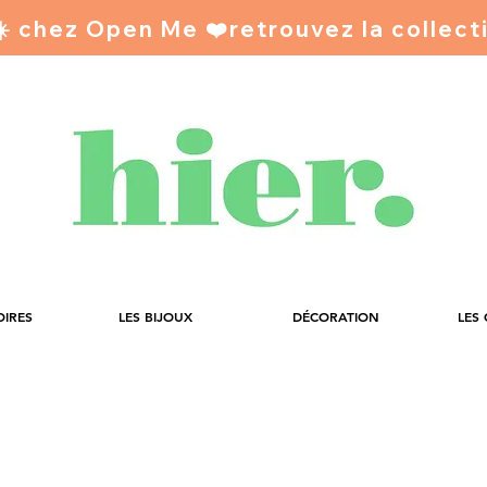
 ☀️ chez Open Me ❤️
OIRES
LES BIJOUX
DÉCORATION
LES