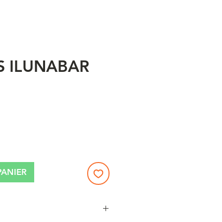
S ILUNABAR
x
PANIER