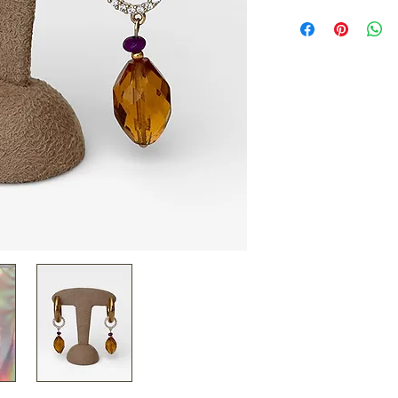
Créoles dorées ave
facettées vintage.
Pièce unique fabr
• Longueur 3 cm