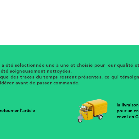
et pendants de perles vintage. Cette pièce
ec des perles d'anciens colliers. retrouvez
lles upcyclées sur hier store.
 a été sélectionnée une à une et choisie pour leur qualité et
t été soigneusement nettoyées.
 que des traces du temps restent présentes, ce qui témoigne
sidérer avant de passer commande.
la livraiso
etourner l'article
pour un en
envoi en C