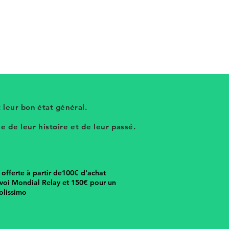
 leur bon état général.
 de leur histoire et de leur passé.
n offerte à partir de100€ d'achat
voi Mondial Relay et 150€ pour un
olissimo