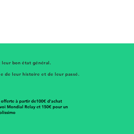
 leur bon état général.
 de leur histoire et de leur passé.
n offerte à partir de100€ d'achat
voi Mondial Relay et 150€ pour un
olissimo