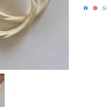
Ancien jonc en rés
Yves Rocher, ces br
aux clients
• Largeur 1 cm
• ø 6.5 cm