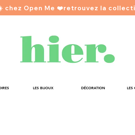
 ☀️ chez Open Me ❤️
OIRES
LES BIJOUX
DÉCORATION
LES