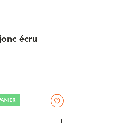
jonc écru
x
PANIER