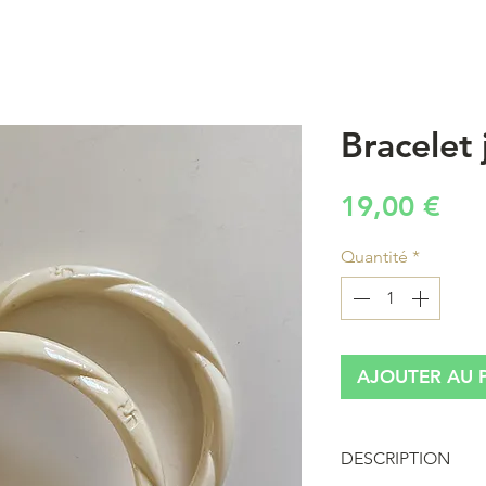
Bracelet 
Pri
19,00 €
Quantité
*
AJOUTER AU 
DESCRIPTION